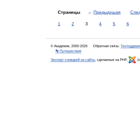
Страницы
←
Предыдущая
Сле
1
2
3
4
5
6
© Академик, 2000-2026
Обратная связь:
Техподдерж
👣 Путешествия
Экспорт словарей на сайты
, сделанные на PHP,
Jo