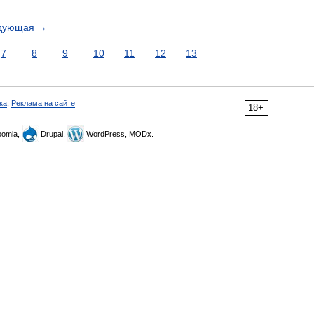
дующая
→
7
8
9
10
11
12
13
ка
,
Реклама на сайте
18+
omla,
Drupal,
WordPress, MODx.