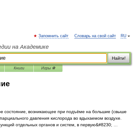
Запомнить сайт
Словарь на свой сайт
RU
едии на Академике
Найти!
Книги
Игры ⚽
ние
стояние, возникающее при подъёме на большие (свыше
 парциального давления кислорода во вдыхаемом воздухе.
функций отдельных органов и систем, в первую&#8230; …