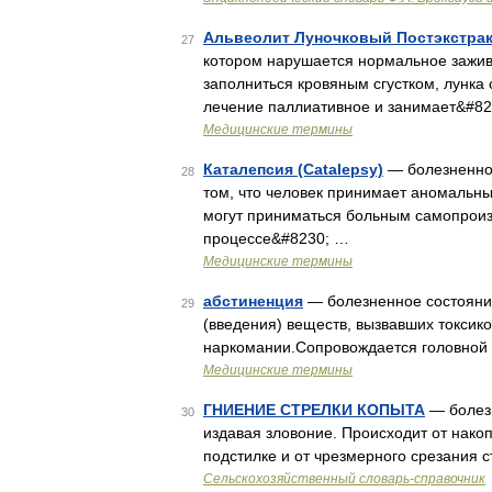
Альвеолит Луночковый Постэкстрак
27
котором нарушается нормальное заживл
заполниться кровяным сгустком, лунка
лечение паллиативное и занимает&#8
Медицинские термины
Каталепсия (Catalepsy)
— болезненное
28
том, что человек принимает аномальны
могут приниматься больным самопроизв
процессе&#8230; …
Медицинские термины
абстиненция
— болезненное состояни
29
(введения) веществ, вызвавших токсик
наркомании.Сопровождается головной 
Медицинские термины
ГНИЕНИЕ СТРЕЛКИ КОПЫТА
— болезн
30
издавая зловоние. Происходит от накоп
подстилке и от чрезмерного срезания с
Сельскохозяйственный словарь-справочник