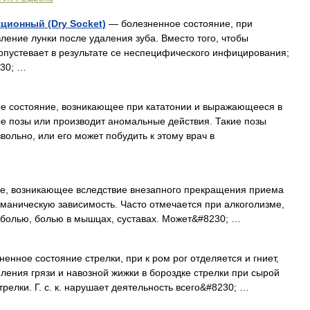
ционный (Dry Socket)
— болезненное состояние, при
ение лунки после удаления зуба. Вместо того, чтобы
 опустевает в результате се неспецифического инфицирования;
230; …
 состояние, возникающее при кататонии и выражающееся в
е позы или производит аномальные действия. Такие позы
ольно, или его может побудить к этому врач в
е, возникающее вследствие внезапного прекращения приема
оманическую зависимость. Часто отмечается при алкоголизме,
болью, болью в мышцах, суставах. Может&#8230; …
енное состояние стрелки, при к ром рог отделяется и гниет,
ления грязи и навозной жижки в бороздке стрелки при сырой
трелки. Г. с. к. нарушает деятельность всего&#8230; …