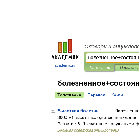
Словари и энциклоп
academic.ru
Толкования
Переводы
болезненное+состоя
Толкование
Перевод
Книги
Высотная болезнь
— болезненное со
21
3000 м) высоты вследствие понижения
Развитие В. б. связано с нарушением 
Большая советская энциклопедия