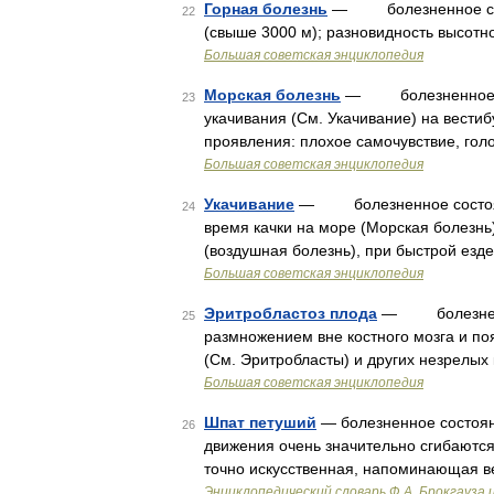
Горная болезнь
— болезненное сост
22
(свыше 3000 м); разновидность высотн
Большая советская энциклопедия
Морская болезнь
— болезненное сост
23
укачивания (См. Укачивание) на вести
проявления: плохое самочувствие, гол
Большая советская энциклопедия
Укачивание
— болезненное состояние
24
время качки на море (Морская болезнь
(воздушная болезнь), при быстрой езд
Большая советская энциклопедия
Эритробластоз плода
— болезненное
25
размножением вне костного мозга и по
(См. Эритробласты) и других незрелых
Большая советская энциклопедия
Шпат петуший
— болезненное состояни
26
движения очень значительно сгибаются
точно искусственная, напоминающая в
Энциклопедический словарь Ф.А. Брокгауза 