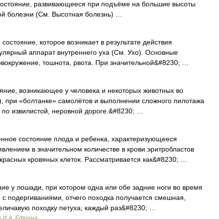
ояние, развивающееся при подъёме на большие высоты
ой болезни (См. Высотная болезнь) …
ояние, которое возникает в результате действия
булярный аппарат внутреннего уха (См. Ухо). Основные
овокружение, тошнота, рвота. При значительной&#8230; …
, возникающее у человека и некоторых животных во
), при «болтанке» самолётов и выполнении сложного пилотажа
е по извилистой, неровной дороге.&#8230; …
 состояние плода и ребенка, характеризующееся
явлением в значительном количестве в крови эритробластов
 красных кровяных клеток. Рассматривается как&#8230; …
е у лошади, при котором одна или обе задние ноги во время
 с подергиваниями, отчего походка получается смешная,
еличавую походку петуха; каждый раз&#8230; …
и И.А. Ефрона